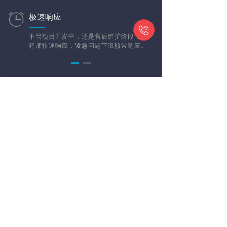
极速响应

不管项目开发中，还是售后维护阶段；工
程师快速响应，紧急问题下班照常响应。
典型案例
这是过去我们跟合作伙伴的故事
红网图文直播
至上租车
国防科学技术大学