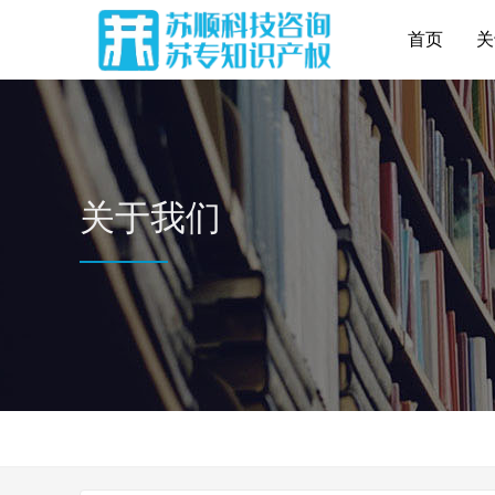
首页
关
关于我们