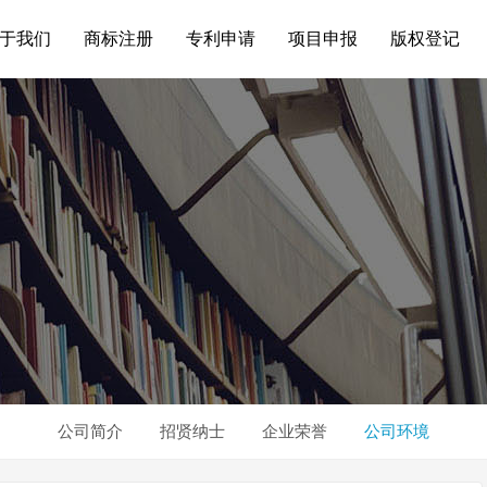
于我们
商标注册
专利申请
项目申报
版权登记
公司简介
招贤纳士
企业荣誉
公司环境