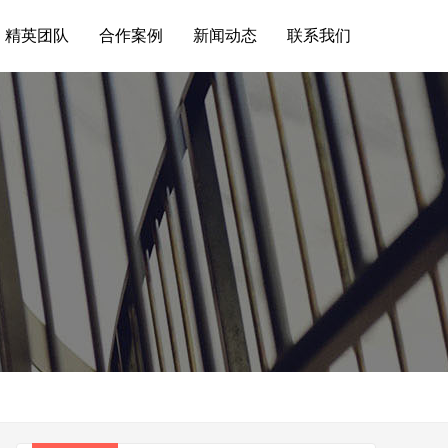
精英团队
合作案例
新闻动态
联系我们