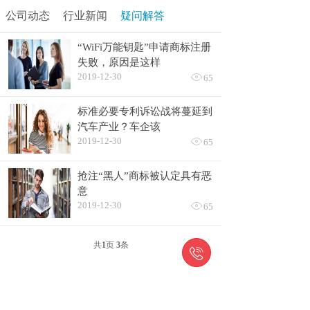
公司动态
行业新闻
疑问解答
“WiFi万能钥匙”申请商标注册
失败，原因是这样
2019-12-30

65
标准必要专利诉讼战将蔓延到
汽车产业？车企该
2019-12-30

65
抢注“黑人”商标被认定具有恶
意
2019-12-30

65
共
1
页
3
条
