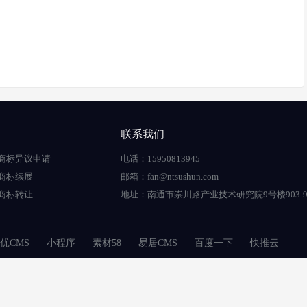
联系我们
商标异议申请
电话：15950813945
商标续展
邮箱：fan@ntsushun.com
商标转让
地址：南通市崇川路产业技术研究院9号楼903-9
优CMS
小程序
素材58
易居CMS
百度一下
快推云
Copyright © 2024-2027 南通苏顺科技咨询有限公司 版权所有
备案号：