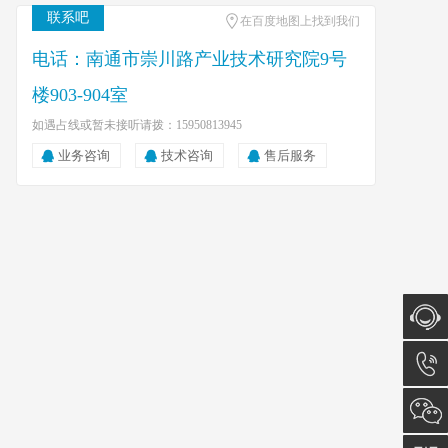
联系吧
在百度地图上找到我们
电话：南通市崇川路产业技术研究院9号
楼903-904室
如遇占线或暂未接听请拨：15950813945
业务咨询
技术咨询
售后服务
在线咨
询
南通